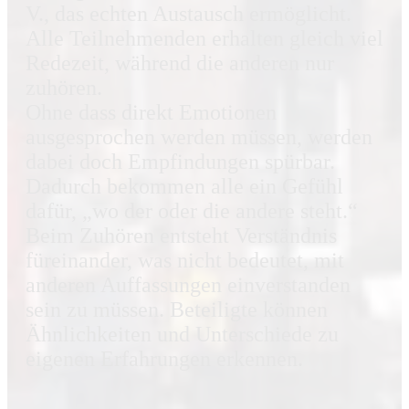
V., das echten Austausch ermöglicht.
Alle Teilnehmenden erhalten gleich viel
Redezeit, während die anderen nur
zuhören.
Ohne dass direkt Emotionen
ausgesprochen werden müssen, werden
dabei doch Empfindungen spürbar.
Dadurch bekommen alle ein Gefühl
dafür, „wo der oder die andere steht.“
Beim Zuhören entsteht Verständnis
füreinander, was nicht bedeutet, mit
anderen Auffassungen einverstanden
sein zu müssen. Beteiligte können
Ähnlichkeiten und Unterschiede zu
eigenen Erfahrungen erkennen.