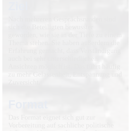
Ziel
Nach mehreren Gesprächsrunden sind
sich die Beteiligten bewusster
geworden, wie sie in der Tiefe zu einem
Thema stehen. Sie haben außerdem die
Erfahrung gemacht, dass Verständigung
auch bei sehr unterschiedlichen
Ansichten möglich ist. Das führt häufig
zu mehr Gelassenheit, Entspannung und
Zuversicht.
Format
Das Format eignet sich gut zur
Vorbereitung auf sachliche politische